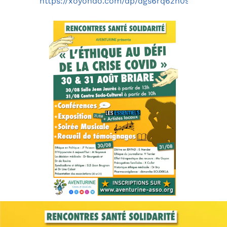
https://xoyondo.com/dp/dgs6rq6zn09xa3h